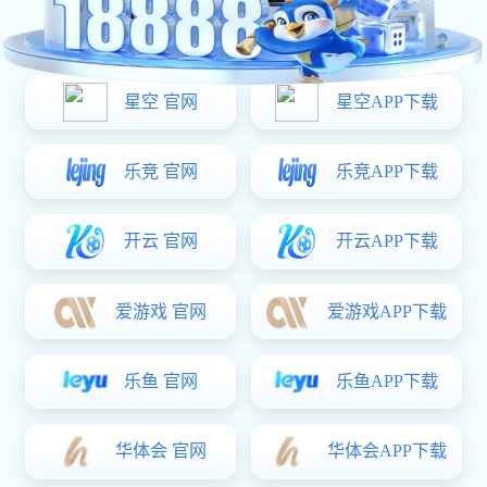
cuo-guo-zhi-bo-jing-cai-shun-jian-
sui-shi-wei-ni-hui-fang
服务方向一览
加入我们